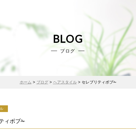
BLOG
ブログ
ホーム
>
ブログ
>
ヘアスタイル
>
セレブリティボブ✁
ル
ティボブ✁