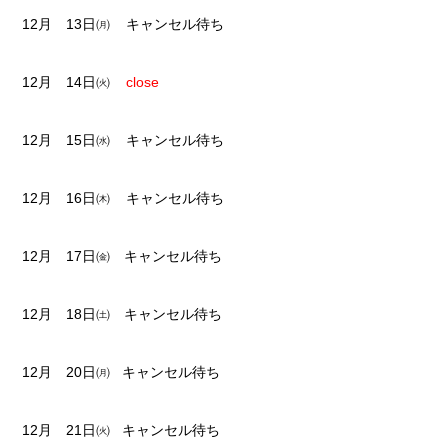
12月 13日㈪ キャンセル待ち
12月 14日㈫
close
12月 15日㈬ キャンセル待ち
12月 16日㈭ キャンセル待ち
12月 17日㈮ キャンセル待ち
12月 18日㈯ キャンセル待ち
12月 20日㈪ キャンセル待ち
12月 21日㈫ キャンセル待ち