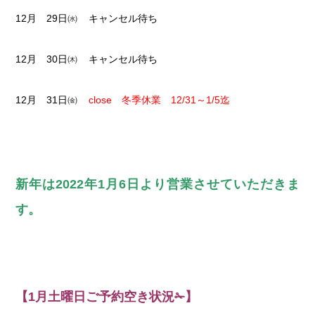
12月 29日㈬ キャンセル待ち
12月 30日㈭ キャンセル待ち
12月 31日㈮
close 冬季休業 12/31～1/5迄
新年は2022年1月6日より営業させていただきま
す。
【1月土曜日ご予約空き状況✁】